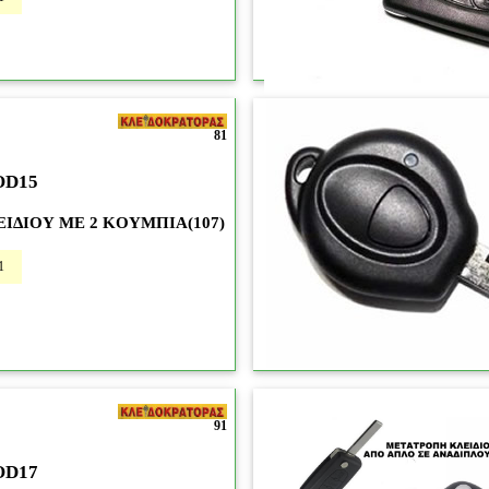
81
OD15
ΙΔΙΟΥ ΜΕ 2 KOYΜΠΙΑ(107)
1
91
OD17