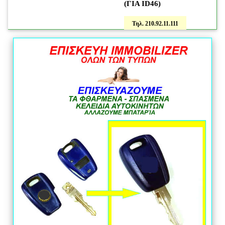
(ΓΙΑ ID46)
Τηλ. 210.92.11.111