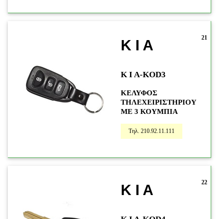
21
K I A
K I A-KOD3
ΚΕΛΥΦΟΣ
ΤΗΛΕΧΕΙΡΙΣΤΗΡΙΟΥ
ΜΕ 3 ΚΟΥΜΠΙΑ
Τηλ. 210.92.11.111
22
K I A