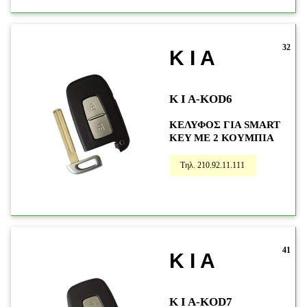
32
K I A
K I A-KOD6
ΚΕΛΥΦΟΣ ΓΙΑ SMART
KEY ME 2 ΚΟΥΜΠΙΑ
Τηλ. 210.92.11.111
41
K I A
K I A-KOD7