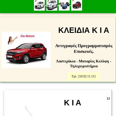
ΚΛΕΙΔΙΑ K I A
Αντιγραφές Προγραμματισμός
Επισκευές.
Λαστιχάκια - Ματαρίες Κελύφη -
Τηλεχειριστήρια
Τηλ. 210.92.11.111
13
K I A