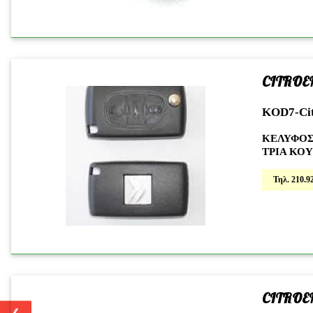
CITROE
KOD7-Ci
ΚΕΛΥΦΟΣ
ΤΡΙΑ ΚΟ
Τηλ. 210.92
CITROE
❮