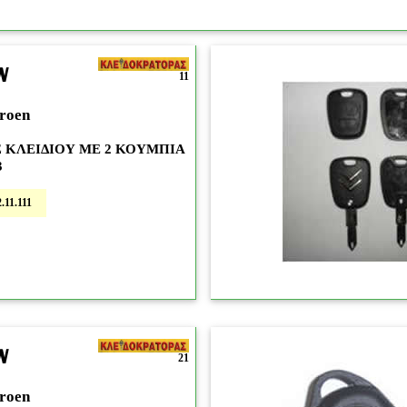
N
11
roen
 ΚΛΕΙΔΙΟΥ ΜΕ 2 ΚΟΥΜΠΙΑ
3
.11.111
N
21
roen