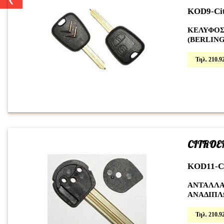
KOD9-Ci
ΚΕΛΥΦΟΣ
(BERLIN
Τηλ. 210.92
CITROE
KOD11-Ci
ΑΝΤΑΛΛΑ
ANAΔΙΠΛ
Τηλ. 210.92