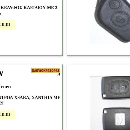
 ΚΕΛΥΦΟΣ ΚΛΕΙΔΙΟΥ ΜΕ 2
Α
.11.111
N
31
troen
ΤΡΟΛ XSARA, XANTHIA ME
9.
.11.111