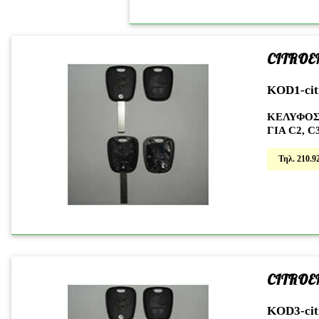
CITROE
KOD1-cit
ΚΕΛΥΦΟΣ
ΓΙΑ C2, C
Τηλ. 210.92
CITROE
KOD3-cit