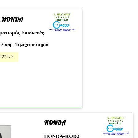
Α HONDA
01
ατισμός Επισκευές.
ελύφη - Τηλεχειριστήρια
0.27.27.2
HONDA
12
HONDA-KOD2