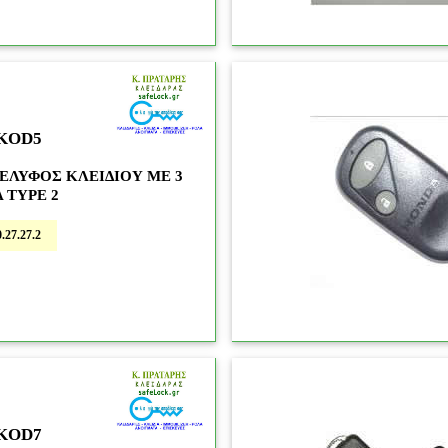
31
KOD5
ΕΛΥΦΟΣ ΚΛΕΙΔΙΟΥ ΜΕ 3
 TYPE 2
.27.27.2
41
KOD7